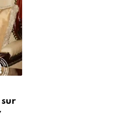
 sur
y