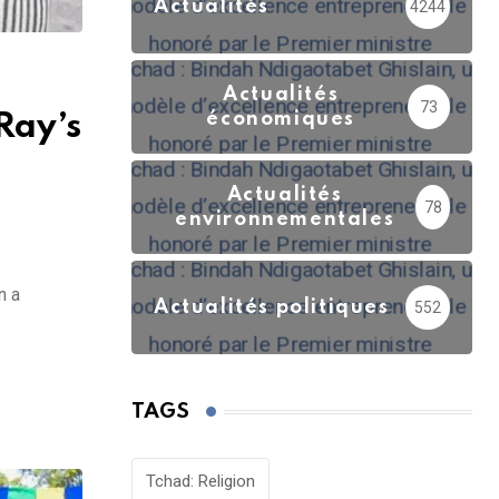
Actualités
4244
Actualités
73
économiques
Ray’s
Actualités
78
environnementales
n a
Actualités politiques
552
TAGS
Tchad: Religion