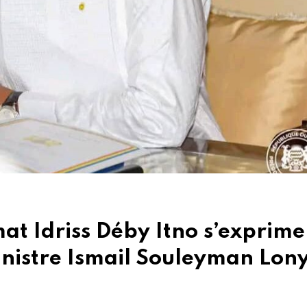
t Idriss Déby Itno s’exprime
inistre Ismail Souleyman Lon