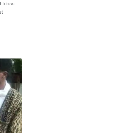
 Idriss
et