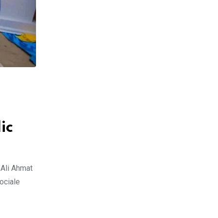
ic
 Ali Ahmat
Sociale